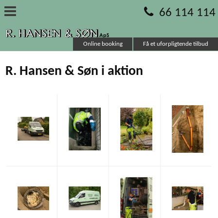
66 114 114
Online booking
Få et uforpligtende tilbud
R. Hansen & Søn i aktion