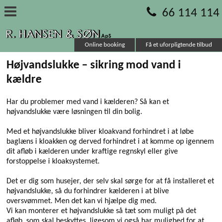
66 114 114
Online booking
Få et uforpligtende tilbud
Højvandslukke – sikring mod vand i
kældre
Har du problemer med vand i kælderen? Så kan et
højvandslukke være løsningen til din bolig.
Med et højvandslukke bliver kloakvand forhindret i at løbe
baglæns i kloakken og derved forhindret i at komme op igennem
dit afløb i kælderen under kraftige regnskyl eller give
forstoppelse i kloaksystemet.
Det er dig som husejer, der selv skal sørge for at få installeret et
højvandslukke, så du forhindrer kælderen i at blive
oversvømmet. Men det kan vi hjælpe dig med.
Vi kan monterer et højvandslukke så tæt som muligt på det
afløb, som skal beskyttes, ligesom vi også har mulighed for at